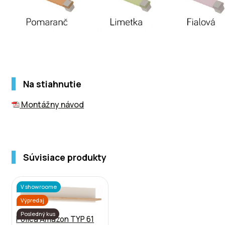
Na stiahnutie
Montážny návod
Súvisiace produkty
V showroome
Výpredaj
Posledný kus
Polica Amazon TYP 61