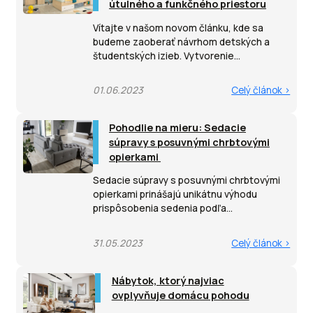
útulného a funkčného priestoru
Vítajte v našom novom článku, kde sa
budeme zaoberať návrhom detských a
študentských izieb. Vytvorenie...
01.06.2023
Celý článok >
Pohodlie na mieru: Sedacie
súpravy s posuvnými chrbtovými
opierkami
Sedacie súpravy s posuvnými chrbtovými
opierkami prinášajú unikátnu výhodu
prispôsobenia sedenia podľa...
31.05.2023
Celý článok >
Nábytok, ktorý najviac
ovplyvňuje domácu pohodu