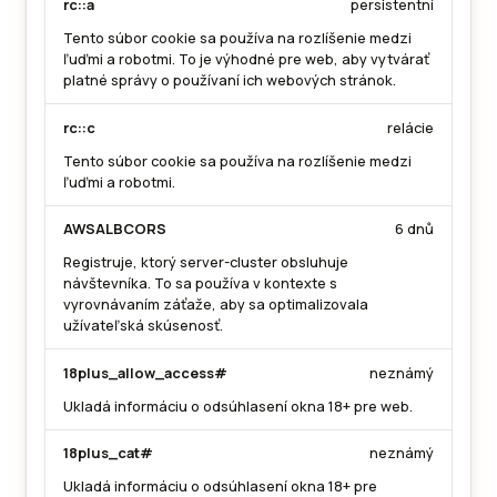
rc::a
persistentní
Tento súbor cookie sa používa na rozlíšenie medzi
ľuďmi a robotmi. To je výhodné pre web, aby vytvárať
platné správy o používaní ich webových stránok.
rc::c
relácie
Tento súbor cookie sa používa na rozlíšenie medzi
ľuďmi a robotmi.
AWSALBCORS
6 dnů
Registruje, ktorý server-cluster obsluhuje
návštevníka. To sa používa v kontexte s
vyrovnávaním záťaže, aby sa optimalizovala
užívateľská skúsenosť.
18plus_allow_access#
neznámý
Ukladá informáciu o odsúhlasení okna 18+ pre web.
18plus_cat#
neznámý
Ukladá informáciu o odsúhlasení okna 18+ pre