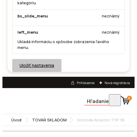
kategóriu.
bs_slide_menu
neznámý
left_menu
neznámý
Ukladá informáciu o spôsobe zobrazenia ľavého
menu.
Uložiť nastavenia
Prihlásenie
Nová registrácia
0
Hľadanie
Úvod
TOVAR SKLADOM
Komoda Amazon TYP 36