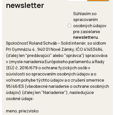
newsletter
Súhlasím so
spracovaním
osobných údajov
pre zasielanie
newsletteru
.
Spoločnosť Roland Schváb – Solid interiér, so sídlom
Pri Gymnáziu 4 , 940 01 Nové Zámky, IČO 41453484,
(ďalej len "predávajúci" alebo "správca“) spracováva
v zmysle nariadenia Európskeho parlamentu a Rady
(EÚ) č. 2016/679 o ochrane fyzických osôb v
súvislosti so spracovaním osobných údajov a o
voľnom pohybe týchto údajov a o zrušení smernice
95/46/ES (všeobecné nariadenie o ochrane osobných
údajov) (ďalej len "Nariadenie"), nasledujúce
osobné údaje:
meno, priezvisko