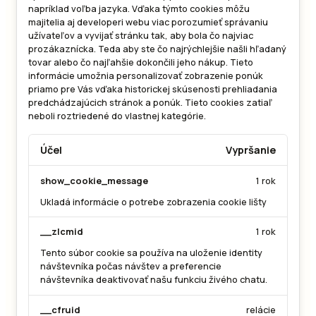
napríklad voľba jazyka.
Vďaka týmto cookies môžu
majitelia aj developeri webu viac porozumieť správaniu
užívateľov a vyvijať stránku tak, aby bola čo najviac
prozákaznícka. Teda aby ste čo najrýchlejšie našli hľadaný
tovar alebo čo najľahšie dokončili jeho nákup.
Tieto
informácie umožnia personalizovať zobrazenie ponúk
priamo pre Vás vďaka historickej skúsenosti prehliadania
predchádzajúcich stránok a ponúk.
Tieto cookies zatiaľ
neboli roztriedené do vlastnej kategórie.
Účel
Vypršanie
show_cookie_message
1 rok
Ukladá informácie o potrebe zobrazenia cookie lišty
__zlcmid
1 rok
Tento súbor cookie sa používa na uloženie identity
návštevníka počas návštev a preferencie
návštevníka deaktivovať našu funkciu živého chatu.
__cfruid
relácie