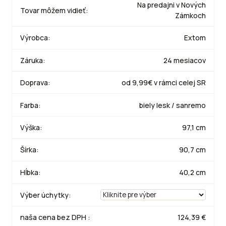
Na predajni v Nových
Tovar môžem vidieť:
Zámkoch
Výrobca:
Extom
Záruka:
24 mesiacov
Doprava:
od 9,99€ v rámci celej SR
Farba:
biely lesk / sanremo
Výška:
97,1 cm
Šírka:
90,7 cm
Hĺbka:
40,2 cm
Výber úchytky:
naša cena bez DPH :
124,39 €