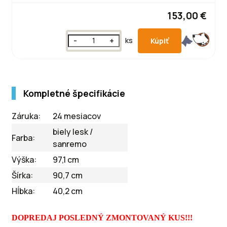
153,00 €
-
+
ks
Kompletné špecifikácie
Záruka:
24 mesiacov
biely lesk /
Farba:
sanremo
Výška:
97,1 cm
Šírka:
90,7 cm
Hĺbka:
40,2 cm
DOPREDAJ POSLEDNÝ ZMONTOVANÝ KUS!!!