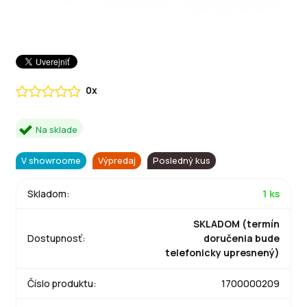
0x
Na sklade
V showroome
Výpredaj
Posledný kus
Skladom:
1 ks
SKLADOM (termín
Dostupnosť:
doručenia bude
telefonicky upresnený)
Číslo produktu:
1700000209