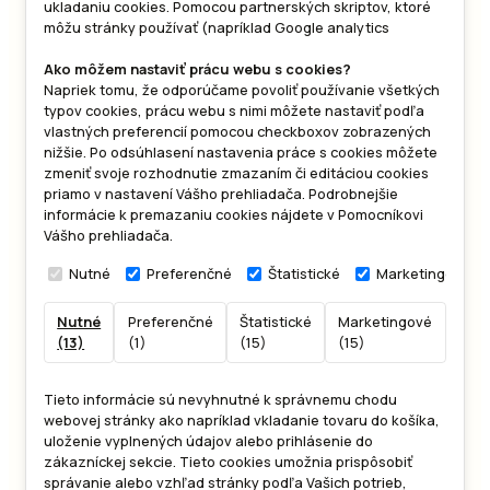
ukladaniu cookies. Pomocou partnerských skriptov, ktoré
môžu stránky používať (napríklad Google analytics
Ako môžem nastaviť prácu webu s cookies?
Napriek tomu, že odporúčame povoliť používanie všetkých
typov cookies, prácu webu s nimi môžete nastaviť podľa
vlastných preferencií pomocou checkboxov zobrazených
nižšie. Po odsúhlasení nastavenia práce s cookies môžete
zmeniť svoje rozhodnutie zmazaním či editáciou cookies
priamo v nastavení Vášho prehliadača. Podrobnejšie
informácie k premazaniu cookies nájdete v Pomocníkovi
Vášho prehliadača.
Nutné
Preferenčné
Štatistické
Marketingové
Nutné
Preferenčné
Štatistické
Marketingové
Nekl
(13)
(1)
(15)
(15)
(7)
Tieto informácie sú nevyhnutné k správnemu chodu
webovej stránky ako napríklad vkladanie tovaru do košíka,
uloženie vyplnených údajov alebo prihlásenie do
zákazníckej sekcie.
Tieto cookies umožnia prispôsobiť
správanie alebo vzhľad stránky podľa Vašich potrieb,