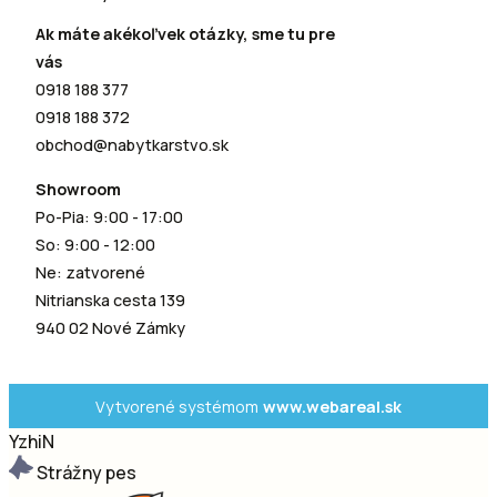
Ak máte akékoľvek otázky, sme tu pre
vás
0918 188 377
0918 188 372
obchod@nabytkarstvo.sk
Showroom
Po-Pia: 9:00 - 17:00
So: 9:00 - 12:00
Ne: zatvorené
Nitrianska cesta 139
940 02 Nové Zámky
Vytvorené systémom
www.webareal.sk
YzhiN
Strážny pes