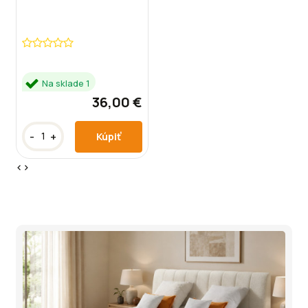
Na sklade 1
36,00 €
-
+
‹
›