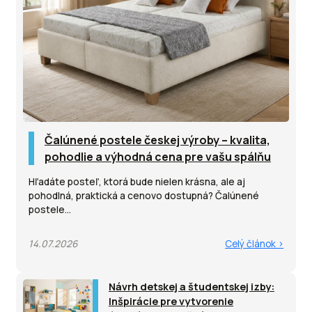
Čalúnené postele českej výroby – kvalita,
pohodlie a výhodná cena pre vašu spálňu
Hľadáte posteľ, ktorá bude nielen krásna, ale aj
pohodlná, praktická a cenovo dostupná? Čalúnené
postele...
14.07.2026
Celý článok >
Návrh detskej a študentskej izby:
Inšpirácie pre vytvorenie