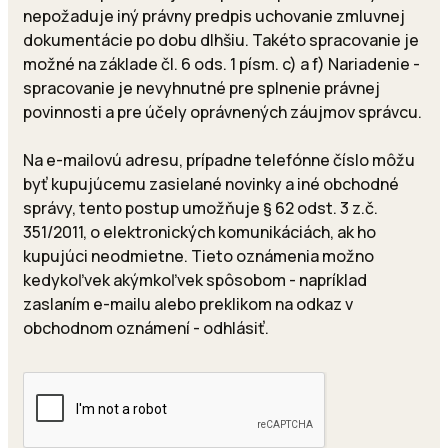
nepožaduje iný právny predpis uchovanie zmluvnej
dokumentácie po dobu dlhšiu. Takéto spracovanie je
možné na základe čl. 6 ods. 1 písm. c) a f) Nariadenie -
spracovanie je nevyhnutné pre splnenie právnej
povinnosti a pre účely oprávnených záujmov správcu.
Na e-mailovú adresu, prípadne telefónne číslo môžu
byť kupujúcemu zasielané novinky a iné obchodné
správy, tento postup umožňuje § 62 odst. 3 z.č.
351/2011, o elektronických komunikáciách, ak ho
kupujúci neodmietne. Tieto oznámenia možno
kedykoľvek akýmkoľvek spôsobom - napríklad
zaslaním e-mailu alebo preklikom na odkaz v
obchodnom oznámení - odhlásiť.