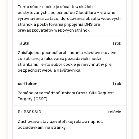
Tento súbor cookie je súčasťou služieb
poskytovaných spoločnosťou Cloudflare – vrátane
vyrovnávania záťaže, doručovania obsahu webových
stránok a poskytovania pripojenia DNS pre
prevádzkovateľov webových stránok.
_auth
1 rok
Zaisťuje bezpečnosť prehliadania návštevníkov tým,
že zabraňuje falšovaniu požiadaviek medzi
stránkami. Tento súbor cookie je nevyhnutný pre
bezpečnosť webu a návštevníka.
csrftoken
1 rok
Pomáha predchádzať útokom Cross-Site Request
Forgery (CSRF).
PHPSESSID
relácie
Zachováva stav užívateľskej relácie naprieč
požiadavkami na stránky.