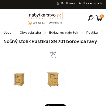
Prihlásenie
Nová registrácia
0
Úvod
Obývacia izba
Exkluzívny nábytok
Rustikal
Nočný stolík Rustikal SN 701 borovica ľavý