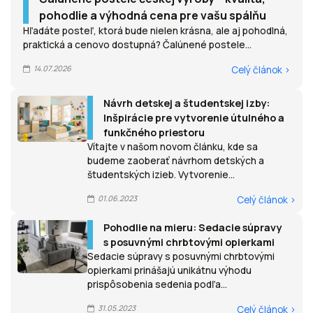
pohodlie a výhodná cena pre vašu spálňu
Hľadáte posteľ, ktorá bude nielen krásna, ale aj pohodlná,
praktická a cenovo dostupná? Čalúnené postele...
14.07.2026
Celý článok >
Návrh detskej a študentskej izby:
Inšpirácie pre vytvorenie útulného a
funkčného priestoru
Vítajte v našom novom článku, kde sa
budeme zaoberať návrhom detských a
študentských izieb. Vytvorenie...
01.06.2023
Celý článok >
Pohodlie na mieru: Sedacie súpravy
s posuvnými chrbtovými opierkami
Sedacie súpravy s posuvnými chrbtovými
opierkami prinášajú unikátnu výhodu
prispôsobenia sedenia podľa...
31.05.2023
Celý článok >