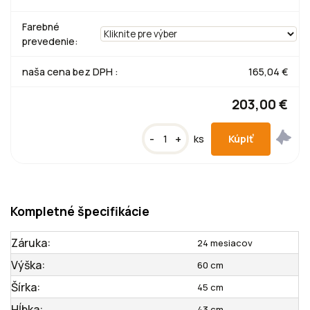
Farebné
prevedenie:
naša cena bez DPH :
165,04 €
203,00 €
-
+
ks
Kompletné špecifikácie
Záruka:
24 mesiacov
Výška:
60 cm
Šírka:
45 cm
Hĺbka:
43 cm