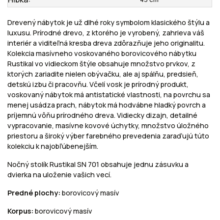
Drevený nábytok je už dlhé roky symbolom klasického štýlu a
luxusu. Prírodné drevo, z ktorého je vyrobený, zahrieva váš
interiér a viditeľná kresba dreva zdôrazňuje jeho originalitu.
Kolekcia masívneho voskovaného borovicového nábytku
Rustikal vo vidieckom štýle obsahuje množstvo prvkov, z
ktorých zariadite nielen obývačku, ale aj spálňu, predsieň,
detskú izbu či pracovňu. Včelí vosk je prírodný produkt,
voskovaný nábytok má antistatické vlastnosti, na povrchu sa
menej usádza prach, nábytok má hodvábne hladký povrch a
príjemnú vôňu prírodného dreva. Vidiecky dizajn, detailné
vypracovanie, masívne kovové úchytky, množstvo úložného
priestoru a široký výber farebného prevedenia zaraďujú túto
kolekciu k najobľúbenejším.
Nočný stolík Rustikal SN 701 obsahuje jednu zásuvku a
dvierka na uloženie vašich vecí.
Predné plochy:
borovicový masív
Korpus:
borovicový masív