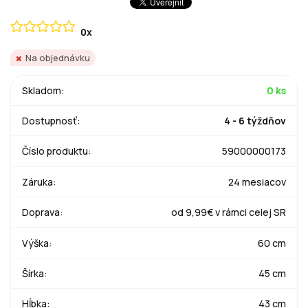
0x
Na objednávku
Skladom:
0 ks
Dostupnosť:
4 - 6 týždňov
Číslo produktu:
59000000173
Záruka:
24 mesiacov
Doprava:
od 9,99€ v rámci celej SR
Výška:
60 cm
Šírka:
45 cm
Hĺbka:
43 cm