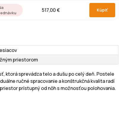
Na
517,00 €
jednávku
esiacov
ožným priestorom
, ktorá sprevádza telo a dušu po celý deň. Postele
duálne ručné spracovanie a konštrukčná kvalita radí
riestor prístupný od nôh s možnosťou polohovania.