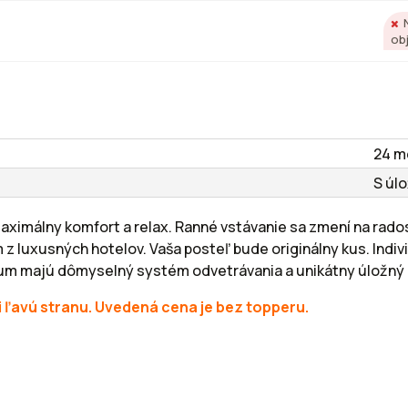
ob
24 m
S úl
ximálny komfort a relax. Ranné vstávanie sa zmení na radosť
 luxusných hotelov. Vaša posteľ bude originálny kus. Indivi
m majú dômyselný systém odvetrávania a unikátny úložný p
či ľavú stranu. Uvedená cena je bez topperu.