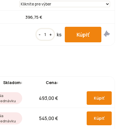
396,75 €
-
+
ks
Skladom:
Cena:
Na
493,00 €
jednávku
Na
545,00 €
jednávku