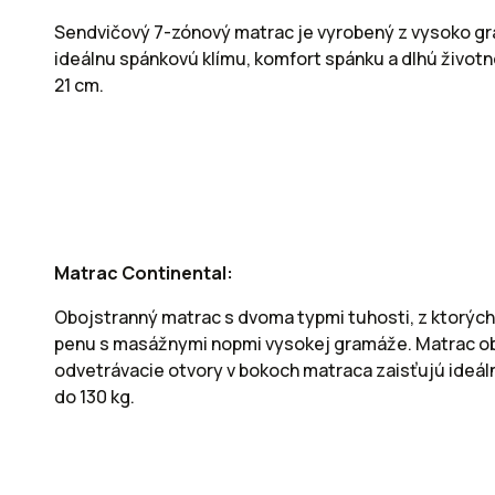
Sendvičový 7-zónový matrac je vyrobený z vysoko gr
ideálnu spánkovú klímu, komfort spánku a dlhú život
21 cm.
Matrac Continental:
Obojstranný matrac s dvoma typmi tuhosti, z ktorýc
penu s masážnymi nopmi vysokej gramáže. Matrac obsa
odvetrávacie otvory v bokoch matraca zaisťujú ideál
do 130 kg.