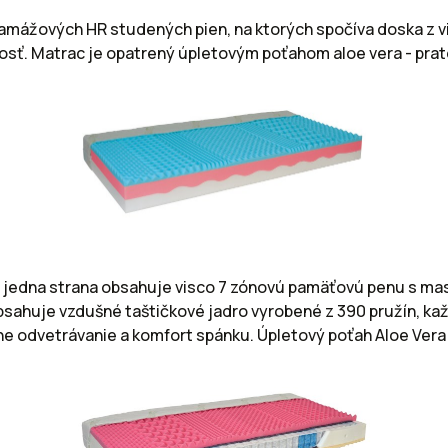
amážových HR studených pien, na ktorých spočíva doska z v
nosť. Matrac je opatrený úpletovým poťahom aloe vera - pra
h jedna strana obsahuje visco 7 zónovú pamäťovú penu s ma
huje vzdušné taštičkové jadro vyrobené z 390 pružín, každá
ne odvetrávanie a komfort spánku. Úpletový poťah Aloe Vera