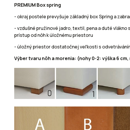
PREMIUM Box spring
- okraj postele prevyšuje základný box Spring a zab
- vzdušné pružinové jadro, textil, pena a duté vlák
prístup od nôh k úložnému priestoru
- úložný priestor dostatočnej veľkosti s odvetráván
Výber tvaru nôh a morenia: (nohy 0-2: výška 6 cm,