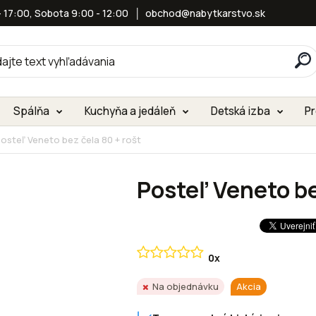
- 17:00, Sobota 9:00 - 12:00 │
obchod@nabytkarstvo.sk
Spálňa
Kuchyňa a jedáleň
Detská izba
Pr
osteľ Veneto bez čela 80 + rošt
Posteľ Veneto be
0x
Akcia
Na objednávku