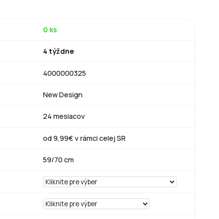
0 ks
4 týždne
4000000325
New Design
24 mesiacov
od 9,99€ v rámci celej SR
59/70 cm