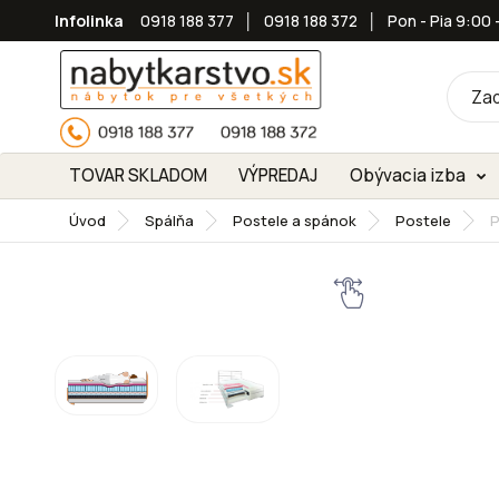
Infolinka
0918 188 377
│
0918 188 372
│
Pon - Pia 9:00 
TOVAR SKLADOM
VÝPREDAJ
Obývacia izba
Úvod
Spálňa
Postele a spánok
Postele
P