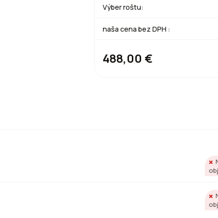
Výber roštu:
naša cena bez DPH :
488,00 €
ob
ob