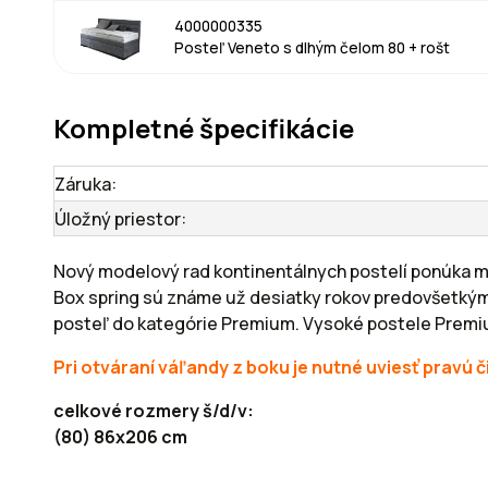
4000000335
Posteľ Veneto s dlhým čelom 80 + rošt
Kompletné špecifikácie
Záruka:
Úložný priestor:
Nový modelový rad kontinentálnych postelí ponúka ma
Box spring sú známe už desiatky rokov predovšetkým z
posteľ do kategórie Premium. Vysoké postele Premiu
Pri otváraní váľandy z boku je nutné uviesť pravú 
celkové rozmery š/d/v:
(80) 86x206 cm