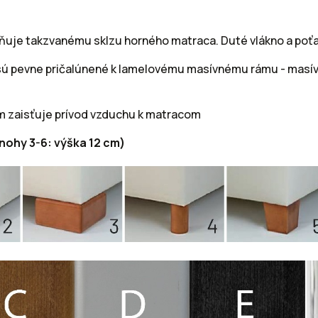
raňuje takzvanému sklzu horného matraca. Duté vlákno a po
no sú pevne pričalúnené k lamelovému masívnému rámu - mas
ím zaisťuje prívod vzduchu k matracom
 nohy 3-6: výška 12 cm)