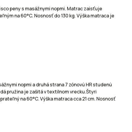
isco peny s masážnymi nopmi. Matrac zaisťuje
teľným na 60°C. Nosnosť do 130 kg. Výška matraca je
sážnymi nopmi a druhá strana 7 zónovú HR studenú
 pružina je zašitá v textilnom vrecku.Štyri
 prateľný na 60°C. Výška matraca cca 21 cm. Nosnosť