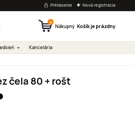
Prihlásenie
Nová registrácia
0
edsieň
Kancelária
z čela 80 + rošt