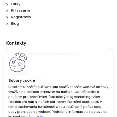
Látky
Prihlásenie
Registrácia
Blog
Kontakty
Ak máte akékoľvek otázky, sme tu pre
vás
0918 188 377
0918 188 372
obchod@nabytkarstvo.sk
Showroom
S cieľom uľahčiť používateľom používať naše webové stránky
využívame cookies. Kliknutím na tlačidlo "OK" súhlasíte s
Po-Pia: 9:00 - 17:00
použitím preferenčných, štatistických aj marketingových
So: 9:00 - 12:00
cookies pre nás aj našich partnerov. Funkčné cookies sú v
Ne: zatvorené
rámci zachovania funkčnosti webu používané počas celej
doby prehliadania webom. Podrobné informácie a nastavenia
Nitrianska cesta 139
ku cookies nájdete
tu
.