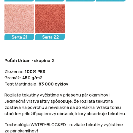
Poťah Urban - skupina 2
Zloženie:
100% PES
Gramáž:
450 g/m2
Test Martindale:
83 000 cyklov
Rozliate tekutiny vyčistíme v priebehu pár okamihov!
Jedinečná vrstva látky spôsobuje, že rozliata tekutina
zostáva na povrchu a nevsiakne sa do vlákna. Vďaka tomu
stačí len priložiť papierový obrúsok, ktorý absorbuje tekutinu.
Technológia WATER-BLOCKED - rozliate tekutiny vyčistíme
za pár okamihov!