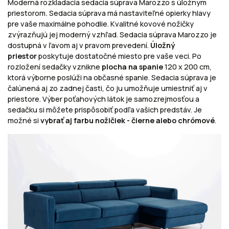
Moderná rozkladacia sedacia súprava Marozzo s úložným
priestorom
.
Sedacia súprava má nastaviteľné opierky hlavy
pre vaše maximálne pohodlie. Kvalitné kovové nožičky
zvýrazňujú jej moderný vzhľad. Sedacia súprava Marozzo je
dostupná v ľavom aj v pravom prevedení.
Úložný
priestor
poskytuje dostatočné miesto pre vaše veci. Po
rozložení sedačky vznikne
plocha na spanie
120 x 200 cm,
ktorá výborne poslúži na občasné spanie. Sedacia súprava je
čalúnená aj zo zadnej časti, čo ju umožňuje umiestniť aj v
priestore. Výber poťahových látok je samozrejmosťou a
sedačku si môžete prispôsobiť podľa vašich predstáv.
Je
možné si
vybrať aj farbu nožičiek - čierne alebo chrómové
.