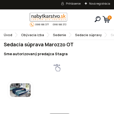
Prihlásenie
Nová registrácia
0
Úvod
Obývacia izba
Sedenie
Sedacie súpravy
S
Sedacia súprava Marozzo OT
Sme autorizovaný predajca Stagra