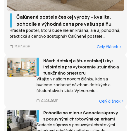
Čalúnené postele českej výroby – kvalita,
pohodlie a výhodná cena pre vašu spálňu
Hľadáte posteľ, ktorá bude nielen krásna, ale aj pohodlná,
praktická a cenovo dostupná? Čalúnené postele...
14.07.2026
Celý článok >
Návrh detskej a študentskej izby:
Inšpirácie pre vytvorenie útulného a
funkčného priestoru
Vítajte v našom novom článku, kde sa
budeme zaoberať návrhom detských a
študentských izieb. Vytvorenie...
01.06.2023
Celý článok >
Pohodlie na mieru: Sedacie súpravy
s posuvnými chrbtovými opierkami
Sedacie súpravy s posuvnými chrbtovými
opierkami prinášajú unikátnu výhodu