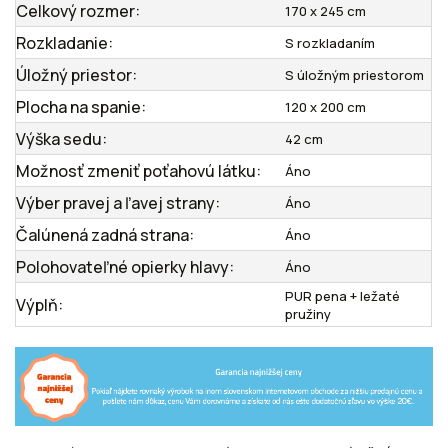
Celkový rozmer:
170 x 245 cm
Rozkladanie:
S rozkladaním
Úložný priestor:
S úložným priestorom
Plocha na spanie:
120 x 200 cm
Výška sedu:
42 cm
Možnosť zmeniť poťahovú látku:
Áno
Výber pravej a ľavej strany:
Áno
Čalúnená zadná strana:
Áno
Polohovateľné opierky hlavy:
Áno
PUR pena + ležaté
Výplň:
pružiny