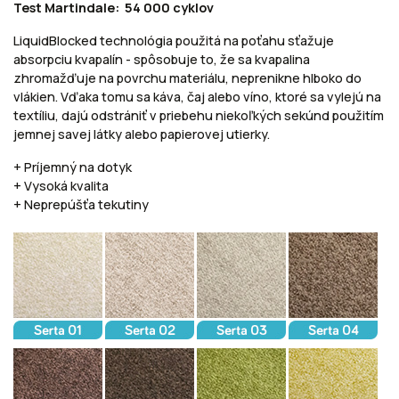
Test Martindale: 54 000 cyklov
LiquidBlocked technológia použitá na poťahu sťažuje
absorpciu kvapalín - spôsobuje to, že sa kvapalina
zhromažďuje na povrchu materiálu, neprenikne hlboko do
vlákien. Vďaka tomu sa káva, čaj alebo víno, ktoré sa vylejú na
textíliu, dajú odstrániť v priebehu niekoľkých sekúnd použitím
jemnej savej látky alebo papierovej utierky.
+ Príjemný na dotyk
+ Vysoká kvalita
+ Neprepúšťa tekutiny