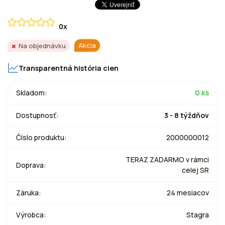
0x
Akcia
Na objednávku
Transparentná história cien
Skladom:
0 ks
Dostupnosť:
3 - 8 týždňov
Číslo produktu:
2000000012
TERAZ ZADARMO v rámci
Doprava:
celej SR
Záruka:
24 mesiacov
Výrobca:
Stagra